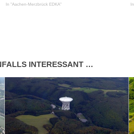
In "Aachen-Merzbrück EDKA"
I
ENFALLS INTERESSANT …