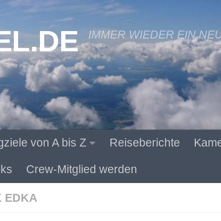
EL.DE
IMMER WIEDER EIN NE
gziele von A bis Z
Reiseberichte
Kame
ks
Crew-Mitglied werden
 EDKA