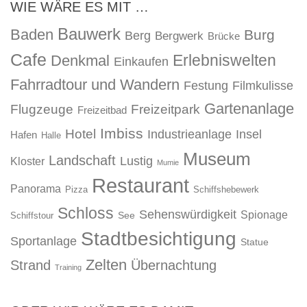
WIE WÄRE ES MIT …
Bauwerk
Baden
Burg
Berg
Bergwerk
Brücke
Cafe
Erlebniswelten
Denkmal
Einkaufen
Fahrradtour und Wandern
Festung
Filmkulisse
Gartenanlage
Flugzeuge
Freizeitpark
Freizeitbad
Imbiss
Hotel
Industrieanlage
Insel
Hafen
Halle
Museum
Landschaft
Lustig
Kloster
Mumie
Restaurant
Panorama
Pizza
Schiffshebewerk
Schloss
Sehenswürdigkeit
Spionage
See
Schiffstour
Stadtbesichtigung
Sportanlage
Statue
Zelten
Strand
Übernachtung
Training