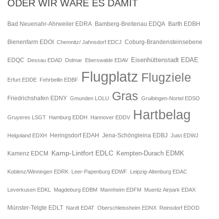
ODER WIR WÄRE ES DAMIT
Bad Neuenahr-Ahrweiler EDRA
Bamberg-Breitenau EDQA
Barth EDBH
Bienenfarm EDOI
Chemnitz/ Jahnsdorf EDCJ
Coburg-Brandensteinsebene
Eisenhüttenstadt EDAE
EDQC
Dessau EDAD
Dolmar
Eberswalde EDAV
Flugplatz
Flugziele
Erfurt EDDE
Fehrbellin EDBF
Gras
Friedrichshafen EDNY
Gmunden LOLU
Gruibingen-Nortel EDSO
Hartbelag
Gruyeres LSGT
Hamburg EDDH
Hannover EDDV
Jena-Schöngleina EDBJ
Helgoland EDXH
Heringsdorf EDAH
Juist EDWJ
Kamp-Lintfort EDLC
Kempten-Durach EDMK
Kamenz EDCM
Koblenz/Winningen EDRK
Leer-Papenburg EDWF
Leipzig-Altenburg EDAC
Leverkusen EDKL
Magdeburg EDBM
Mannheim EDFM
Mueritz Airpark EDAX
Münster-Telgte EDLT
Nardt EDAT
Oberschleissheim EDNX
Reinsdorf EDOD