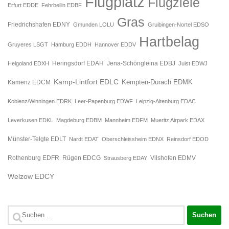
Flugplatz
Flugziele
Erfurt EDDE
Fehrbellin EDBF
Gras
Friedrichshafen EDNY
Gmunden LOLU
Gruibingen-Nortel EDSO
Hartbelag
Gruyeres LSGT
Hamburg EDDH
Hannover EDDV
Jena-Schöngleina EDBJ
Helgoland EDXH
Heringsdorf EDAH
Juist EDWJ
Kamp-Lintfort EDLC
Kempten-Durach EDMK
Kamenz EDCM
Koblenz/Winningen EDRK
Leer-Papenburg EDWF
Leipzig-Altenburg EDAC
Leverkusen EDKL
Magdeburg EDBM
Mannheim EDFM
Mueritz Airpark EDAX
Münster-Telgte EDLT
Nardt EDAT
Oberschleissheim EDNX
Reinsdorf EDOD
Rügen EDCG
Rothenburg EDFR
Strausberg EDAY
Vilshofen EDMV
Welzow EDCY
Suchen