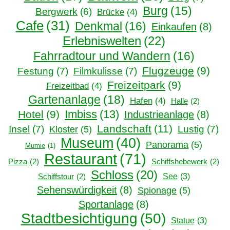
Burg
(15)
Bergwerk
(6)
Brücke
(4)
Cafe
(31)
Denkmal
(16)
Einkaufen
(8)
Erlebniswelten
(22)
Fahrradtour und Wandern
(16)
Flugzeuge
(9)
Festung
(7)
Filmkulisse
(7)
Freizeitpark
(9)
Freizeitbad
(4)
Gartenanlage
(18)
Hafen
(4)
Halle
(2)
Imbiss
(13)
Hotel
(9)
Industrieanlage
(8)
Landschaft
(11)
Insel
(7)
Lustig
(7)
Kloster
(5)
Museum
(40)
Panorama
(5)
Mumie
(1)
Restaurant
(71)
Pizza
(2)
Schiffshebewerk
(2)
Schloss
(20)
See
(3)
Schiffstour
(2)
Sehenswürdigkeit
(8)
Spionage
(5)
Sportanlage
(8)
Stadtbesichtigung
(50)
Statue
(3)