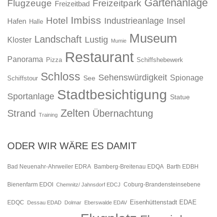
Gartenanlage
Flugzeuge
Freizeitpark
Freizeitbad
Imbiss
Hotel
Industrieanlage
Insel
Hafen
Halle
Museum
Landschaft
Lustig
Kloster
Mumie
Restaurant
Panorama
Pizza
Schiffshebewerk
Schloss
Sehenswürdigkeit
Spionage
See
Schiffstour
Stadtbesichtigung
Sportanlage
Statue
Zelten
Strand
Übernachtung
Training
ODER WIR WÄRE ES DAMIT
Bad Neuenahr-Ahrweiler EDRA
Bamberg-Breitenau EDQA
Barth EDBH
Bienenfarm EDOI
Chemnitz/ Jahnsdorf EDCJ
Coburg-Brandensteinsebene
Eisenhüttenstadt EDAE
EDQC
Dessau EDAD
Dolmar
Eberswalde EDAV