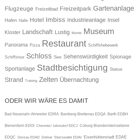
Gartenanlage
Flugzeuge
Freizeitpark
Freizeitbad
Imbiss
Hotel
Industrieanlage
Insel
Hafen
Halle
Museum
Landschaft
Lustig
Kloster
Mumie
Restaurant
Panorama
Pizza
Schiffshebewerk
Schloss
Sehenswürdigkeit
Spionage
See
Schiffstour
Stadtbesichtigung
Sportanlage
Statue
Zelten
Strand
Übernachtung
Training
ODER WIR WÄRE ES DAMIT
Bad Neuenahr-Ahrweiler EDRA
Bamberg-Breitenau EDQA
Barth EDBH
Bienenfarm EDOI
Chemnitz/ Jahnsdorf EDCJ
Coburg-Brandensteinsebene
Eisenhüttenstadt EDAE
EDQC
Dessau EDAD
Dolmar
Eberswalde EDAV