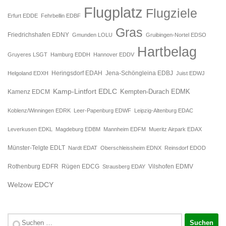
Flugplatz
Flugziele
Erfurt EDDE
Fehrbellin EDBF
Gras
Friedrichshafen EDNY
Gmunden LOLU
Gruibingen-Nortel EDSO
Hartbelag
Gruyeres LSGT
Hamburg EDDH
Hannover EDDV
Jena-Schöngleina EDBJ
Helgoland EDXH
Heringsdorf EDAH
Juist EDWJ
Kamp-Lintfort EDLC
Kempten-Durach EDMK
Kamenz EDCM
Koblenz/Winningen EDRK
Leer-Papenburg EDWF
Leipzig-Altenburg EDAC
Leverkusen EDKL
Magdeburg EDBM
Mannheim EDFM
Mueritz Airpark EDAX
Münster-Telgte EDLT
Nardt EDAT
Oberschleissheim EDNX
Reinsdorf EDOD
Rügen EDCG
Rothenburg EDFR
Strausberg EDAY
Vilshofen EDMV
Welzow EDCY
Suchen