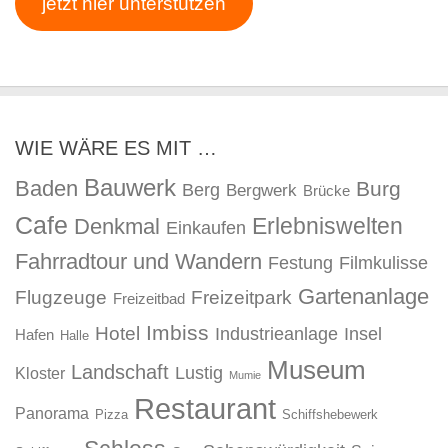
jetzt hier unterstützen
WIE WÄRE ES MIT …
Bauwerk
Baden
Burg
Berg
Bergwerk
Brücke
Cafe
Erlebniswelten
Denkmal
Einkaufen
Fahrradtour und Wandern
Festung
Filmkulisse
Gartenanlage
Flugzeuge
Freizeitpark
Freizeitbad
Imbiss
Hotel
Industrieanlage
Insel
Hafen
Halle
Museum
Landschaft
Lustig
Kloster
Mumie
Restaurant
Panorama
Pizza
Schiffshebewerk