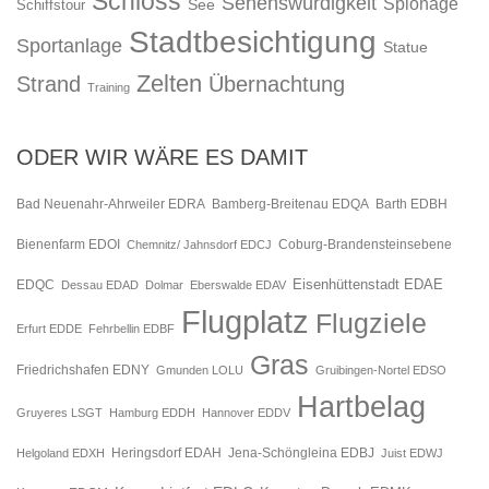
Schloss
Sehenswürdigkeit
Spionage
See
Schiffstour
Stadtbesichtigung
Sportanlage
Statue
Zelten
Strand
Übernachtung
Training
ODER WIR WÄRE ES DAMIT
Bad Neuenahr-Ahrweiler EDRA
Bamberg-Breitenau EDQA
Barth EDBH
Bienenfarm EDOI
Chemnitz/ Jahnsdorf EDCJ
Coburg-Brandensteinsebene
Eisenhüttenstadt EDAE
EDQC
Dessau EDAD
Dolmar
Eberswalde EDAV
Flugplatz
Flugziele
Erfurt EDDE
Fehrbellin EDBF
Gras
Friedrichshafen EDNY
Gmunden LOLU
Gruibingen-Nortel EDSO
Hartbelag
Gruyeres LSGT
Hamburg EDDH
Hannover EDDV
Jena-Schöngleina EDBJ
Helgoland EDXH
Heringsdorf EDAH
Juist EDWJ