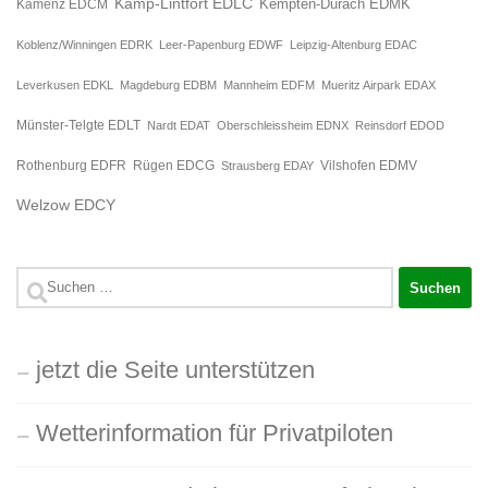
Kamp-Lintfort EDLC
Kempten-Durach EDMK
Kamenz EDCM
Koblenz/Winningen EDRK
Leer-Papenburg EDWF
Leipzig-Altenburg EDAC
Leverkusen EDKL
Magdeburg EDBM
Mannheim EDFM
Mueritz Airpark EDAX
Münster-Telgte EDLT
Nardt EDAT
Oberschleissheim EDNX
Reinsdorf EDOD
Rügen EDCG
Rothenburg EDFR
Strausberg EDAY
Vilshofen EDMV
Welzow EDCY
Suchen
nach:
jetzt die Seite unterstützen
Wetterinformation für Privatpiloten