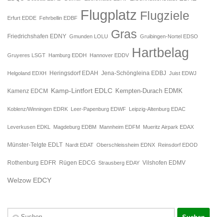
Flugplatz
Flugziele
Erfurt EDDE
Fehrbellin EDBF
Gras
Friedrichshafen EDNY
Gmunden LOLU
Gruibingen-Nortel EDSO
Hartbelag
Gruyeres LSGT
Hamburg EDDH
Hannover EDDV
Jena-Schöngleina EDBJ
Helgoland EDXH
Heringsdorf EDAH
Juist EDWJ
Kamp-Lintfort EDLC
Kempten-Durach EDMK
Kamenz EDCM
Koblenz/Winningen EDRK
Leer-Papenburg EDWF
Leipzig-Altenburg EDAC
Leverkusen EDKL
Magdeburg EDBM
Mannheim EDFM
Mueritz Airpark EDAX
Münster-Telgte EDLT
Nardt EDAT
Oberschleissheim EDNX
Reinsdorf EDOD
Rügen EDCG
Rothenburg EDFR
Strausberg EDAY
Vilshofen EDMV
Welzow EDCY
Suchen