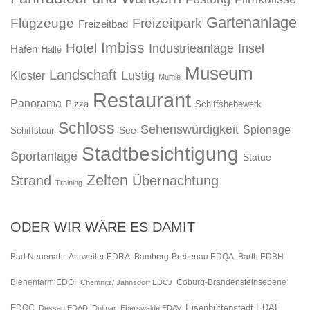
Gartenanlage
Flugzeuge
Freizeitpark
Freizeitbad
Imbiss
Hotel
Industrieanlage
Insel
Hafen
Halle
Museum
Landschaft
Lustig
Kloster
Mumie
Restaurant
Panorama
Pizza
Schiffshebewerk
Schloss
Sehenswürdigkeit
Spionage
See
Schiffstour
Stadtbesichtigung
Sportanlage
Statue
Zelten
Strand
Übernachtung
Training
ODER WIR WÄRE ES DAMIT
Bad Neuenahr-Ahrweiler EDRA
Bamberg-Breitenau EDQA
Barth EDBH
Bienenfarm EDOI
Chemnitz/ Jahnsdorf EDCJ
Coburg-Brandensteinsebene
Eisenhüttenstadt EDAE
EDQC
Dessau EDAD
Dolmar
Eberswalde EDAV