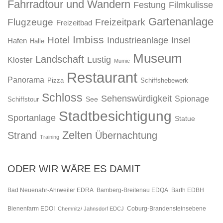
Fahrradtour und Wandern
Festung
Filmkulisse
Gartenanlage
Flugzeuge
Freizeitpark
Freizeitbad
Imbiss
Hotel
Industrieanlage
Insel
Hafen
Halle
Museum
Landschaft
Lustig
Kloster
Mumie
Restaurant
Panorama
Pizza
Schiffshebewerk
Schloss
Sehenswürdigkeit
Spionage
See
Schiffstour
Stadtbesichtigung
Sportanlage
Statue
Zelten
Strand
Übernachtung
Training
ODER WIR WÄRE ES DAMIT
Bad Neuenahr-Ahrweiler EDRA
Bamberg-Breitenau EDQA
Barth EDBH
Bienenfarm EDOI
Chemnitz/ Jahnsdorf EDCJ
Coburg-Brandensteinsebene