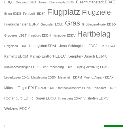
Eisenhüttenstadt EDAE
EDQC
Dessau EDAD
Dolmar
Eberswalde EDAV
Flugplatz
Flugziele
Erfurt EDDE
Fehrbellin EDBF
Gras
Friedrichshafen EDNY
Gmunden LOLU
Gruibingen-Nortel EDSO
Hartbelag
Gruyeres LSGT
Hamburg EDDH
Hannover EDDV
Jena-Schöngleina EDBJ
Helgoland EDXH
Heringsdorf EDAH
Juist EDWJ
Kamp-Lintfort EDLC
Kempten-Durach EDMK
Kamenz EDCM
Koblenz/Winningen EDRK
Leer-Papenburg EDWF
Leipzig-Altenburg EDAC
Leverkusen EDKL
Magdeburg EDBM
Mannheim EDFM
Mueritz Airpark EDAX
Münster-Telgte EDLT
Nardt EDAT
Oberschleissheim EDNX
Reinsdorf EDOD
Rügen EDCG
Rothenburg EDFR
Strausberg EDAY
Vilshofen EDMV
Welzow EDCY