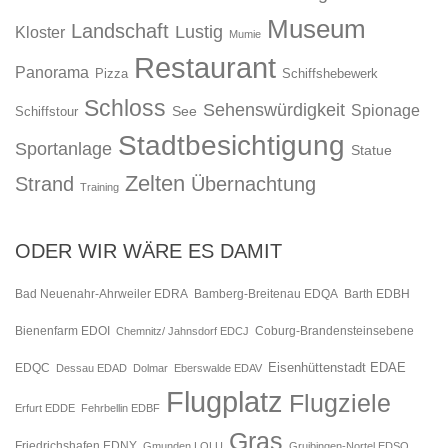
Museum
Landschaft
Lustig
Kloster
Mumie
Restaurant
Panorama
Pizza
Schiffshebewerk
Schloss
Sehenswürdigkeit
Spionage
See
Schiffstour
Stadtbesichtigung
Sportanlage
Statue
Zelten
Strand
Übernachtung
Training
ODER WIR WÄRE ES DAMIT
Bad Neuenahr-Ahrweiler EDRA
Bamberg-Breitenau EDQA
Barth EDBH
Bienenfarm EDOI
Chemnitz/ Jahnsdorf EDCJ
Coburg-Brandensteinsebene
Eisenhüttenstadt EDAE
EDQC
Dessau EDAD
Dolmar
Eberswalde EDAV
Flugplatz
Flugziele
Erfurt EDDE
Fehrbellin EDBF
Gras
Friedrichshafen EDNY
Gmunden LOLU
Gruibingen-Nortel EDSO