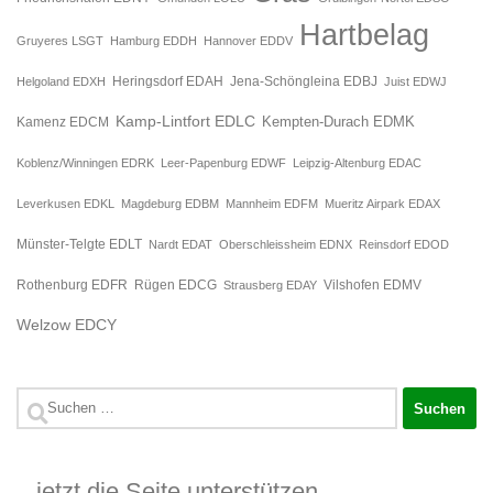
Hartbelag
Gruyeres LSGT
Hamburg EDDH
Hannover EDDV
Jena-Schöngleina EDBJ
Helgoland EDXH
Heringsdorf EDAH
Juist EDWJ
Kamp-Lintfort EDLC
Kempten-Durach EDMK
Kamenz EDCM
Koblenz/Winningen EDRK
Leer-Papenburg EDWF
Leipzig-Altenburg EDAC
Leverkusen EDKL
Magdeburg EDBM
Mannheim EDFM
Mueritz Airpark EDAX
Münster-Telgte EDLT
Nardt EDAT
Oberschleissheim EDNX
Reinsdorf EDOD
Rügen EDCG
Rothenburg EDFR
Strausberg EDAY
Vilshofen EDMV
Welzow EDCY
Suchen
nach:
jetzt die Seite unterstützen