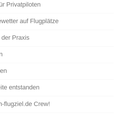
ür Privatpiloten
wetter auf Flugplätze
 der Praxis
n
den
ite entstanden
-flugziel.de Crew!