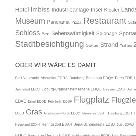
Imbiss
Lands
Hotel
Industrieanlage
Insel
Kloster
Restaurant
Museum
Panorama
Pizza
Schi
Schloss
Sehenswürdigkeit
Sporta
Spionage
See
Stadtbesichtigung
Strand
Statue
Training
ODER WIR WÄRE ES DAMIT
Bad Neuenahr-Ahrweiler EDRA
Bamberg-Breitenau EDQA
Barth EDBH
Jahnsdorf EDCJ
Coburg-Brandensteinsebene EDQC
Dessau EDAD
Dolma
Flugplatz
Flugzie
EDAE
Erfurt EDDE
Fehrbellin EDBF
Gras
LOLU
Gruibingen-Nortel EDSO
Gruyeres LSGT
Hamburg EDDH
H
Jena-Schöngleina EDBJ
Helgoland EDXH
Heringsdorf EDAH
Juist EDWJ
EDLC
Kempten-Durach EDMK
Koblenz/Winningen EDRK
Leer-Papenbur