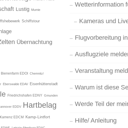
Wetterinformation f
chaft
Lustig
Mumie
Kameras und Live
ffshebewerk
Schiffstour
nlage
Flugvorbereitung in
Zelten
Übernachtung
Ausflugziele melde
Veranstaltung mel
Bienenfarm EDOI
Chemnitz/
Eisenhüttenstadt
r
Eberswalde EDAV
Warum ist diese Se
le
Friedrichshafen EDNY
Gmunden
Werde Teil der mein
Hartbelag
annover EDDV
Kamp-Lintfort
Kamenz EDCM
Hilfe/ Anleitung
g EDWF
Leipzig-Altenburg EDAC