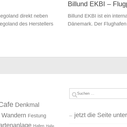
Billund EKBI – Flug
Legoland direkt neben
Billund EKBI ist ein intern
Legoland des Herstellers
Dänemark. Der Flughafen 
Suchen
nach:
Cafe
Denkmal
jetzt die Seite unte
d Wandern
Festung
artenanlage
Hafen
Halle