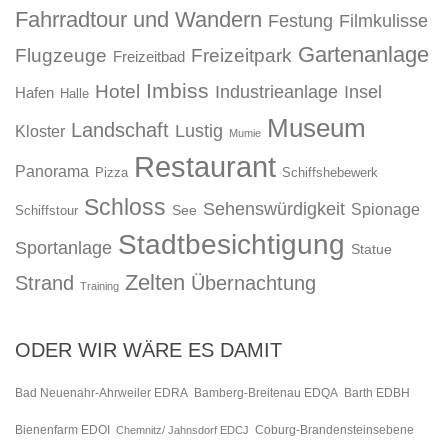
Fahrradtour und Wandern
Festung
Filmkulisse
Gartenanlage
Flugzeuge
Freizeitpark
Freizeitbad
Imbiss
Hotel
Industrieanlage
Insel
Hafen
Halle
Museum
Landschaft
Lustig
Kloster
Mumie
Restaurant
Panorama
Pizza
Schiffshebewerk
Schloss
Sehenswürdigkeit
Spionage
See
Schiffstour
Stadtbesichtigung
Sportanlage
Statue
Zelten
Strand
Übernachtung
Training
ODER WIR WÄRE ES DAMIT
Bad Neuenahr-Ahrweiler EDRA
Bamberg-Breitenau EDQA
Barth EDBH
Bienenfarm EDOI
Chemnitz/ Jahnsdorf EDCJ
Coburg-Brandensteinsebene