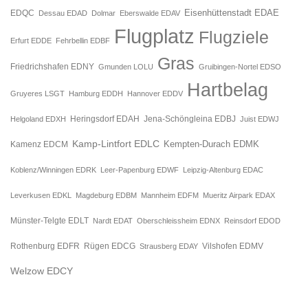
Eisenhüttenstadt EDAE
EDQC
Dessau EDAD
Dolmar
Eberswalde EDAV
Flugplatz
Flugziele
Erfurt EDDE
Fehrbellin EDBF
Gras
Friedrichshafen EDNY
Gmunden LOLU
Gruibingen-Nortel EDSO
Hartbelag
Gruyeres LSGT
Hamburg EDDH
Hannover EDDV
Jena-Schöngleina EDBJ
Helgoland EDXH
Heringsdorf EDAH
Juist EDWJ
Kamp-Lintfort EDLC
Kempten-Durach EDMK
Kamenz EDCM
Koblenz/Winningen EDRK
Leer-Papenburg EDWF
Leipzig-Altenburg EDAC
Leverkusen EDKL
Magdeburg EDBM
Mannheim EDFM
Mueritz Airpark EDAX
Münster-Telgte EDLT
Nardt EDAT
Oberschleissheim EDNX
Reinsdorf EDOD
Rügen EDCG
Rothenburg EDFR
Strausberg EDAY
Vilshofen EDMV
Welzow EDCY