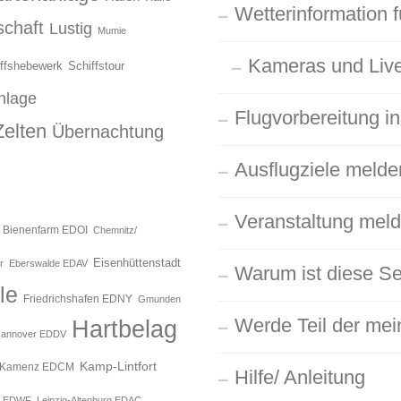
Wetterinformation f
chaft
Lustig
Mumie
Kameras und Live
ffshebewerk
Schiffstour
nlage
Flugvorbereitung in
Zelten
Übernachtung
Ausflugziele melde
Veranstaltung mel
Bienenfarm EDOI
Chemnitz/
Eisenhüttenstadt
r
Eberswalde EDAV
Warum ist diese Se
le
Friedrichshafen EDNY
Gmunden
Werde Teil der mein
Hartbelag
annover EDDV
Kamp-Lintfort
Kamenz EDCM
Hilfe/ Anleitung
g EDWF
Leipzig-Altenburg EDAC