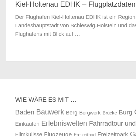
Kiel-Holtenau EDHK – Flugplatzdaten
Der Flughafen Kiel-Holtenau EDHK ist ein Regiona
Landeshauptstadt von Schleswig-Holstein und das 
Flughafens mit Blick auf …
WIE WÄRE ES MIT …
Bauwerk
Baden
Burg
Berg
Bergwerk
Brücke
Erlebniswelten
Fahrradtour un
Einkaufen
G
Flugzeuge
Freizeitpark
Filmkulisse
Freizeitbad