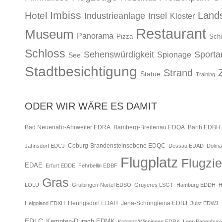
Imbiss
Lands
Hotel
Industrieanlage
Insel
Kloster
Restaurant
Museum
Panorama
Pizza
Schi
Schloss
Sehenswürdigkeit
Sporta
Spionage
See
Stadtbesichtigung
Strand
Statue
Training
ODER WIR WÄRE ES DAMIT
Bad Neuenahr-Ahrweiler EDRA
Bamberg-Breitenau EDQA
Barth EDBH
Jahnsdorf EDCJ
Coburg-Brandensteinsebene EDQC
Dessau EDAD
Dolma
Flugplatz
Flugzie
EDAE
Erfurt EDDE
Fehrbellin EDBF
Gras
LOLU
Gruibingen-Nortel EDSO
Gruyeres LSGT
Hamburg EDDH
H
Jena-Schöngleina EDBJ
Helgoland EDXH
Heringsdorf EDAH
Juist EDWJ
EDLC
Kempten-Durach EDMK
Koblenz/Winningen EDRK
Leer-Papenbur