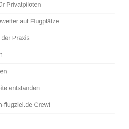
ür Privatpiloten
wetter auf Flugplätze
 der Praxis
n
den
ite entstanden
-flugziel.de Crew!