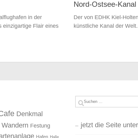
Nord-Ostsee-Kanal
lflughafen in der
Der von EDHK Kiel-Holten
einzigartige Flair eines
künstliche Kanal der Welt
Suchen
nach:
Cafe
Denkmal
jetzt die Seite unte
d Wandern
Festung
artenanlage
Hafen
Halle