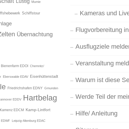
chaft
Lustig
Mumie
Kameras und Live
ffshebewerk
Schiffstour
nlage
Flugvorbereitung in
Zelten
Übernachtung
Ausflugziele melde
Veranstaltung mel
Bienenfarm EDOI
Chemnitz/
Eisenhüttenstadt
r
Eberswalde EDAV
Warum ist diese Se
le
Friedrichshafen EDNY
Gmunden
Werde Teil der mein
Hartbelag
annover EDDV
Kamp-Lintfort
Kamenz EDCM
Hilfe/ Anleitung
g EDWF
Leipzig-Altenburg EDAC