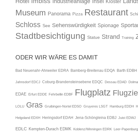
Imbiss
Lands
Hotel
Industrieanlage
Insel
Kloster
Restaurant
Museum
Panorama
Pizza
Schi
Schloss
Sehenswürdigkeit
Sporta
Spionage
See
Stadtbesichtigung
Strand
Statue
Training
ODER WIR WÄRE ES DAMIT
Bad Neuenahr-Ahrweiler EDRA
Bamberg-Breitenau EDQA
Barth EDBH
Jahnsdorf EDCJ
Coburg-Brandensteinsebene EDQC
Dessau EDAD
Dolma
Flugplatz
Flugzie
EDAE
Erfurt EDDE
Fehrbellin EDBF
Gras
LOLU
Gruibingen-Nortel EDSO
Gruyeres LSGT
Hamburg EDDH
H
Jena-Schöngleina EDBJ
Helgoland EDXH
Heringsdorf EDAH
Juist EDWJ
EDLC
Kempten-Durach EDMK
Koblenz/Winningen EDRK
Leer-Papenbur