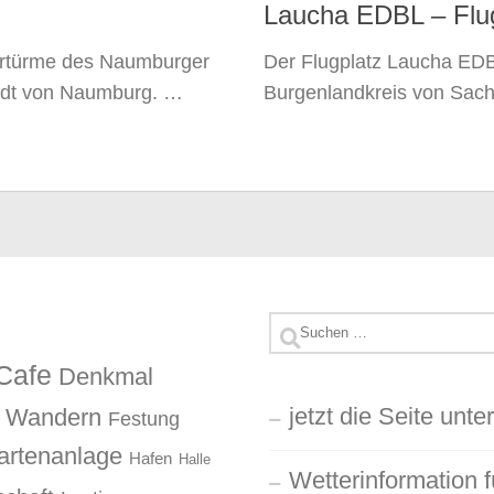
Laucha EDBL – Flu
ertürme des Naumburger
Der Flugplatz Laucha EDBL
tadt von Naumburg. …
Burgenlandkreis von Sac
Suchen
nach:
Cafe
Denkmal
jetzt die Seite unte
d Wandern
Festung
artenanlage
Hafen
Halle
Wetterinformation f