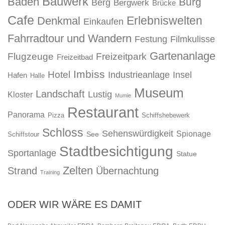
Bauwerk
Baden
Burg
Berg
Bergwerk
Brücke
Cafe
Erlebniswelten
Denkmal
Einkaufen
Fahrradtour und Wandern
Festung
Filmkulisse
Gartenanlage
Flugzeuge
Freizeitpark
Freizeitbad
Imbiss
Hotel
Industrieanlage
Insel
Hafen
Halle
Museum
Landschaft
Lustig
Kloster
Mumie
Restaurant
Panorama
Pizza
Schiffshebewerk
Schloss
Sehenswürdigkeit
Spionage
See
Schiffstour
Stadtbesichtigung
Sportanlage
Statue
Zelten
Strand
Übernachtung
Training
ODER WIR WÄRE ES DAMIT