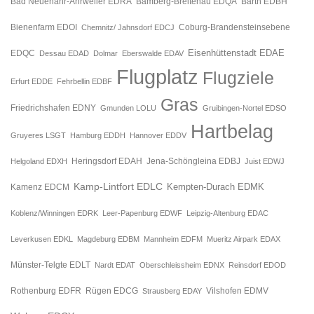
Bad Neuenahr-Ahrweiler EDRA
Bamberg-Breitenau EDQA
Barth EDBH
Bienenfarm EDOI
Chemnitz/ Jahnsdorf EDCJ
Coburg-Brandensteinsebene
Eisenhüttenstadt EDAE
EDQC
Dessau EDAD
Dolmar
Eberswalde EDAV
Flugplatz
Flugziele
Erfurt EDDE
Fehrbellin EDBF
Gras
Friedrichshafen EDNY
Gmunden LOLU
Gruibingen-Nortel EDSO
Hartbelag
Gruyeres LSGT
Hamburg EDDH
Hannover EDDV
Jena-Schöngleina EDBJ
Helgoland EDXH
Heringsdorf EDAH
Juist EDWJ
Kamp-Lintfort EDLC
Kempten-Durach EDMK
Kamenz EDCM
Koblenz/Winningen EDRK
Leer-Papenburg EDWF
Leipzig-Altenburg EDAC
Leverkusen EDKL
Magdeburg EDBM
Mannheim EDFM
Mueritz Airpark EDAX
Münster-Telgte EDLT
Nardt EDAT
Oberschleissheim EDNX
Reinsdorf EDOD
Rügen EDCG
Rothenburg EDFR
Strausberg EDAY
Vilshofen EDMV