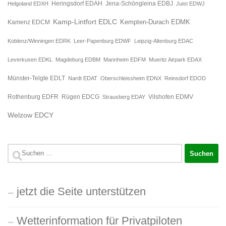
Jena-Schöngleina EDBJ
Helgoland EDXH
Heringsdorf EDAH
Juist EDWJ
Kamp-Lintfort EDLC
Kempten-Durach EDMK
Kamenz EDCM
Koblenz/Winningen EDRK
Leer-Papenburg EDWF
Leipzig-Altenburg EDAC
Leverkusen EDKL
Magdeburg EDBM
Mannheim EDFM
Mueritz Airpark EDAX
Münster-Telgte EDLT
Nardt EDAT
Oberschleissheim EDNX
Reinsdorf EDOD
Rügen EDCG
Rothenburg EDFR
Strausberg EDAY
Vilshofen EDMV
Welzow EDCY
Suchen
nach:
jetzt die Seite unterstützen
Wetterinformation für Privatpiloten