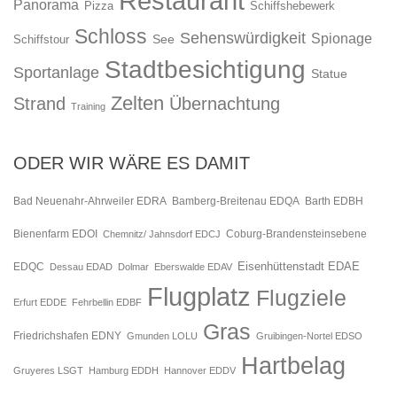
Restaurant
Panorama
Pizza
Schiffshebewerk
Schloss
Sehenswürdigkeit
Spionage
See
Schiffstour
Stadtbesichtigung
Sportanlage
Statue
Zelten
Strand
Übernachtung
Training
ODER WIR WÄRE ES DAMIT
Bad Neuenahr-Ahrweiler EDRA
Bamberg-Breitenau EDQA
Barth EDBH
Bienenfarm EDOI
Chemnitz/ Jahnsdorf EDCJ
Coburg-Brandensteinsebene
Eisenhüttenstadt EDAE
EDQC
Dessau EDAD
Dolmar
Eberswalde EDAV
Flugplatz
Flugziele
Erfurt EDDE
Fehrbellin EDBF
Gras
Friedrichshafen EDNY
Gmunden LOLU
Gruibingen-Nortel EDSO
Hartbelag
Gruyeres LSGT
Hamburg EDDH
Hannover EDDV