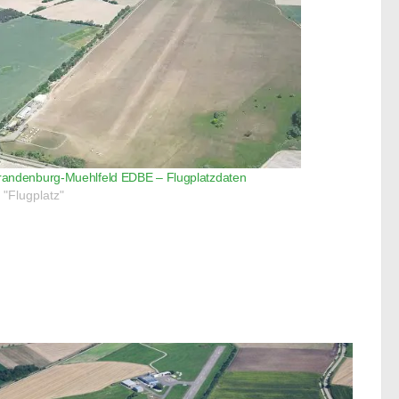
randenburg-Muehlfeld EDBE – Flugplatzdaten
n "Flugplatz"