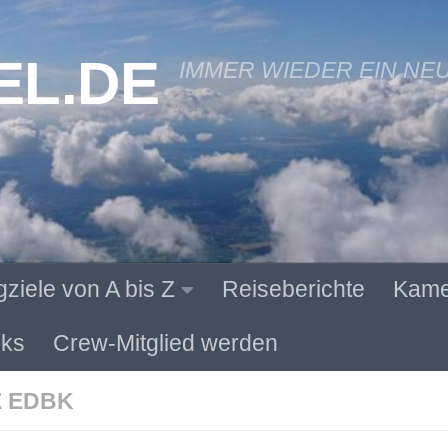
EL.DE
IMMER WIEDER EIN NE
gziele von A bis Z
Reiseberichte
Kame
ks
Crew-Mitglied werden
Z EDBK