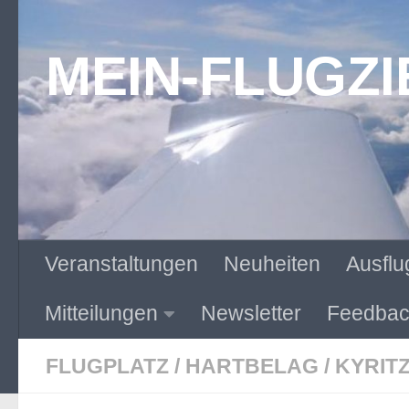
Zum Inhalt springen
MEIN-FLUGZI
Veranstaltungen
Neuheiten
Ausflu
Mitteilungen
Newsletter
Feedbac
FLUGPLATZ
/
HARTBELAG
/
KYRIT