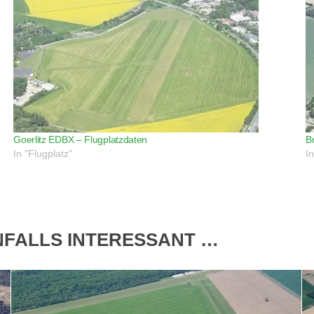
Goerlitz EDBX – Flugplatzdaten
B
In "Flugplatz"
I
ENFALLS INTERESSANT …