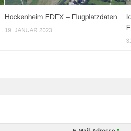
Hockenheim EDFX – Flugplatzdaten
I
F
19. JANUAR 2023
3
E-Mail-Adresse
*