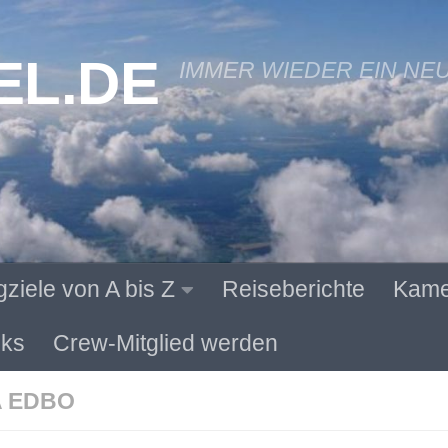
EL.DE
IMMER WIEDER EIN NE
gziele von A bis Z
Reiseberichte
Kame
ks
Crew-Mitglied werden
 EDBO