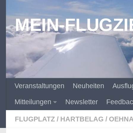
Zum Inhalt springen
MEIN-FLUGZI
Veranstaltungen
Neuheiten
Ausflu
Mitteilungen
Newsletter
Feedbac
FLUGPLATZ
/
HARTBELAG
/
OEHNA