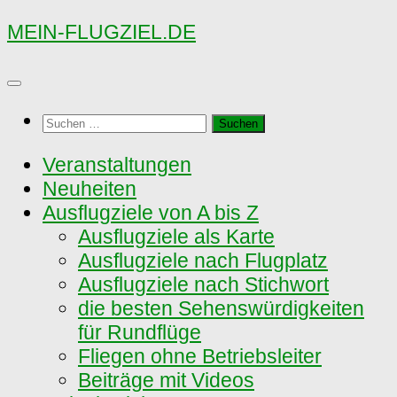
Zum
MEIN-FLUGZIEL.DE
Inhalt
springen
Suchen
nach:
Veranstaltungen
Neuheiten
Ausflugziele von A bis Z
Ausflugziele als Karte
Ausflugziele nach Flugplatz
Ausflugziele nach Stichwort
die besten Sehenswürdigkeiten
für Rundflüge
Fliegen ohne Betriebsleiter
Beiträge mit Videos