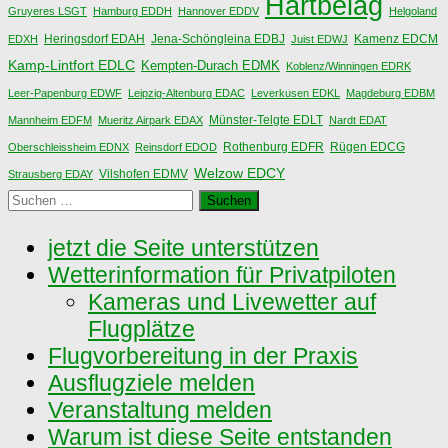
Hartbelag
Gruyeres LSGT
Hamburg EDDH
Hannover EDDV
Helgoland
Jena-Schöngleina EDBJ
EDXH
Heringsdorf EDAH
Juist EDWJ
Kamenz EDCM
Kamp-Lintfort EDLC
Kempten-Durach EDMK
Koblenz/Winningen EDRK
Leer-Papenburg EDWF
Leipzig-Altenburg EDAC
Leverkusen EDKL
Magdeburg EDBM
Münster-Telgte EDLT
Mannheim EDFM
Mueritz Airpark EDAX
Nardt EDAT
Rügen EDCG
Oberschleissheim EDNX
Reinsdorf EDOD
Rothenburg EDFR
Welzow EDCY
Strausberg EDAY
Vilshofen EDMV
Suchen
nach:
jetzt die Seite unterstützen
Wetterinformation für Privatpiloten
Kameras und Livewetter auf
Flugplätze
Flugvorbereitung in der Praxis
Ausflugziele melden
Veranstaltung melden
Warum ist diese Seite entstanden