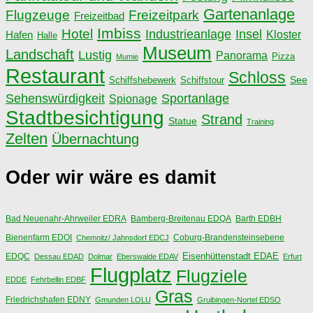
Gartenanlage
Flugzeuge
Freizeitpark
Freizeitbad
Imbiss
Hotel
Industrieanlage
Insel
Kloster
Hafen
Halle
Museum
Landschaft
Lustig
Panorama
Pizza
Mumie
Restaurant
Schloss
See
Schiffshebewerk
Schiffstour
Sehenswürdigkeit
Sportanlage
Spionage
Stadtbesichtigung
Strand
Statue
Training
Zelten
Übernachtung
Oder wir wäre es damit
Bad Neuenahr-Ahrweiler EDRA
Bamberg-Breitenau EDQA
Barth EDBH
Bienenfarm EDOI
Chemnitz/ Jahnsdorf EDCJ
Coburg-Brandensteinsebene
Eisenhüttenstadt EDAE
EDQC
Dessau EDAD
Dolmar
Eberswalde EDAV
Erfurt
Flugplatz
Flugziele
EDDE
Fehrbellin EDBF
Gras
Friedrichshafen EDNY
Gmunden LOLU
Gruibingen-Nortel EDSO