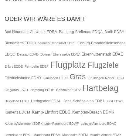
ODER WIR WÄRE ES DAMIT
Bad Neuenahr-Ahrweiler EDRA
Bamberg-Breitenau EDQA
Barth EDBH
Bienenfarm EDOI
Chemnitz/ Jahnsdorf EDCJ
Coburg-Brandensteinsebene
Eisenhüttenstadt EDAE
EDQC
Dessau EDAD
Dolmar
Eberswalde EDAV
Flugplatz
Flugziele
Erfurt EDDE
Fehrbellin EDBF
Gras
Friedrichshafen EDNY
Gmunden LOLU
Gruibingen-Nortel EDSO
Hartbelag
Gruyeres LSGT
Hamburg EDDH
Hannover EDDV
Jena-Schöngleina EDBJ
Helgoland EDXH
Heringsdorf EDAH
Juist EDWJ
Kamp-Lintfort EDLC
Kempten-Durach EDMK
Kamenz EDCM
Koblenz/Winningen EDRK
Leer-Papenburg EDWF
Leipzig-Altenburg EDAC
Leverkusen EDKL
Magdeburg EDBM
Mannheim EDFM
Mueritz Airpark EDAX