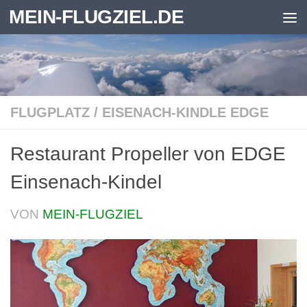
MEIN-FLUGZIEL.DE
Zum Inhalt springen
FLUGPLATZ
/
EISENACH-KINDLE EDGE
Restaurant Propeller von EDGE
Einsenach-Kindel
VON
MEIN-FLUGZIEL