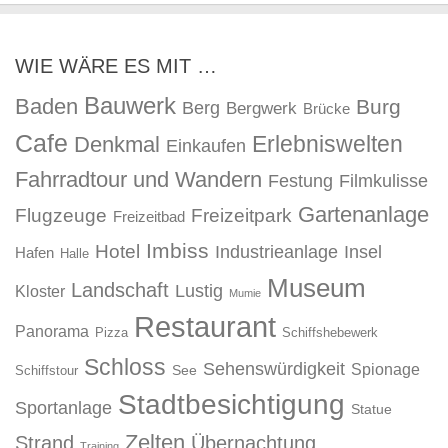
WIE WÄRE ES MIT …
Bauwerk
Baden
Burg
Berg
Bergwerk
Brücke
Cafe
Erlebniswelten
Denkmal
Einkaufen
Fahrradtour und Wandern
Festung
Filmkulisse
Gartenanlage
Flugzeuge
Freizeitpark
Freizeitbad
Imbiss
Hotel
Industrieanlage
Insel
Hafen
Halle
Museum
Landschaft
Lustig
Kloster
Mumie
Restaurant
Panorama
Pizza
Schiffshebewerk
Schloss
Sehenswürdigkeit
Spionage
See
Schiffstour
Stadtbesichtigung
Sportanlage
Statue
Zelten
Strand
Übernachtung
Training