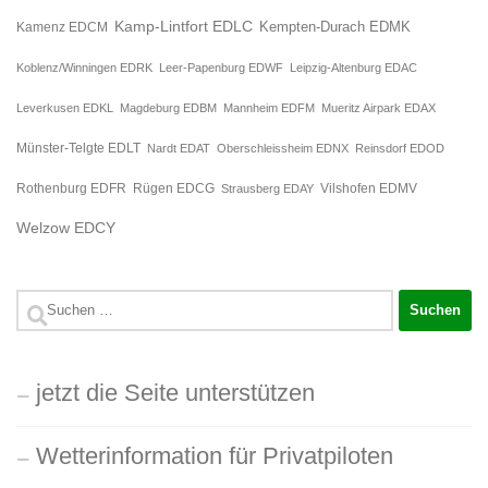
Kamp-Lintfort EDLC
Kempten-Durach EDMK
Kamenz EDCM
Koblenz/Winningen EDRK
Leer-Papenburg EDWF
Leipzig-Altenburg EDAC
Leverkusen EDKL
Magdeburg EDBM
Mannheim EDFM
Mueritz Airpark EDAX
Münster-Telgte EDLT
Nardt EDAT
Oberschleissheim EDNX
Reinsdorf EDOD
Rügen EDCG
Rothenburg EDFR
Strausberg EDAY
Vilshofen EDMV
Welzow EDCY
Suchen
nach:
jetzt die Seite unterstützen
Wetterinformation für Privatpiloten