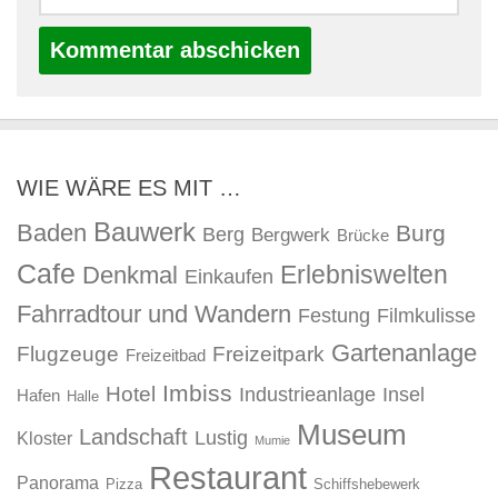
WIE WÄRE ES MIT …
Bauwerk
Baden
Burg
Berg
Bergwerk
Brücke
Cafe
Erlebniswelten
Denkmal
Einkaufen
Fahrradtour und Wandern
Festung
Filmkulisse
Gartenanlage
Flugzeuge
Freizeitpark
Freizeitbad
Imbiss
Hotel
Industrieanlage
Insel
Hafen
Halle
Museum
Landschaft
Lustig
Kloster
Mumie
Restaurant
Panorama
Pizza
Schiffshebewerk