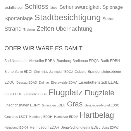
Schloss
Sehenswürdigkeit
Spionage
See
Schiffstour
Stadtbesichtigung
Sportanlage
Statue
Zelten
Strand
Übernachtung
Training
ODER WIR WÄRE ES DAMIT
Bad Neuenahr-Ahrweiler EDRA
Bamberg-Breitenau EDQA
Barth EDBH
Bienenfarm EDOI
Chemnitz/ Jahnsdorf EDCJ
Coburg-Brandensteinsebene
Eisenhüttenstadt EDAE
EDQC
Dessau EDAD
Dolmar
Eberswalde EDAV
Flugplatz
Flugziele
Erfurt EDDE
Fehrbellin EDBF
Gras
Friedrichshafen EDNY
Gmunden LOLU
Gruibingen-Nortel EDSO
Hartbelag
Gruyeres LSGT
Hamburg EDDH
Hannover EDDV
Jena-Schöngleina EDBJ
Helgoland EDXH
Heringsdorf EDAH
Juist EDWJ