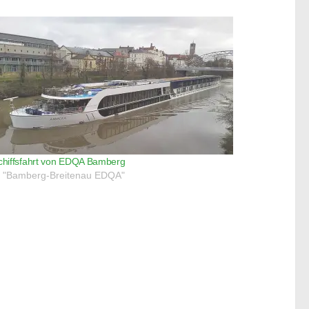
chiffsfahrt von EDQA Bamberg
n "Bamberg-Breitenau EDQA"