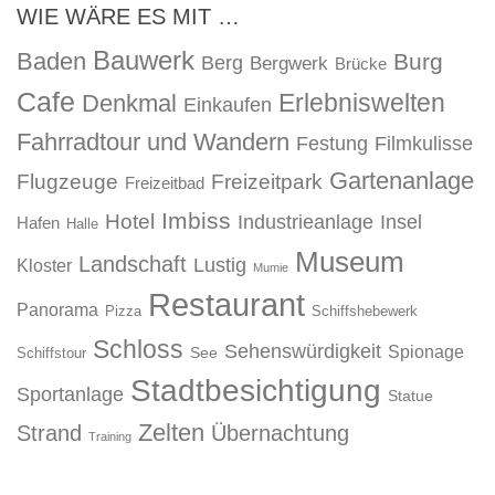
WIE WÄRE ES MIT …
Bauwerk
Baden
Burg
Berg
Bergwerk
Brücke
Cafe
Erlebniswelten
Denkmal
Einkaufen
Fahrradtour und Wandern
Festung
Filmkulisse
Gartenanlage
Flugzeuge
Freizeitpark
Freizeitbad
Imbiss
Hotel
Industrieanlage
Insel
Hafen
Halle
Museum
Landschaft
Lustig
Kloster
Mumie
Restaurant
Panorama
Pizza
Schiffshebewerk
Schloss
Sehenswürdigkeit
Spionage
See
Schiffstour
Stadtbesichtigung
Sportanlage
Statue
Zelten
Strand
Übernachtung
Training