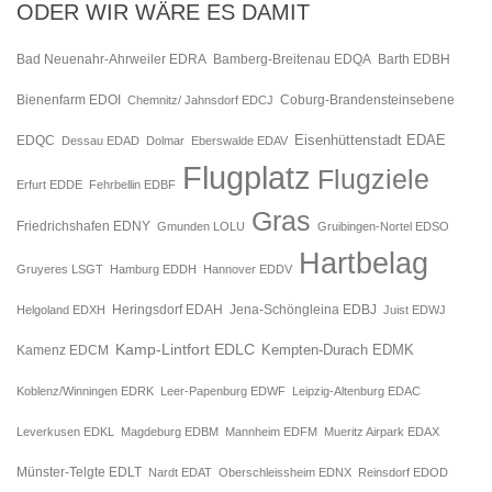
ODER WIR WÄRE ES DAMIT
Bad Neuenahr-Ahrweiler EDRA
Bamberg-Breitenau EDQA
Barth EDBH
Bienenfarm EDOI
Chemnitz/ Jahnsdorf EDCJ
Coburg-Brandensteinsebene
Eisenhüttenstadt EDAE
EDQC
Dessau EDAD
Dolmar
Eberswalde EDAV
Flugplatz
Flugziele
Erfurt EDDE
Fehrbellin EDBF
Gras
Friedrichshafen EDNY
Gmunden LOLU
Gruibingen-Nortel EDSO
Hartbelag
Gruyeres LSGT
Hamburg EDDH
Hannover EDDV
Jena-Schöngleina EDBJ
Helgoland EDXH
Heringsdorf EDAH
Juist EDWJ
Kamp-Lintfort EDLC
Kempten-Durach EDMK
Kamenz EDCM
Koblenz/Winningen EDRK
Leer-Papenburg EDWF
Leipzig-Altenburg EDAC
Leverkusen EDKL
Magdeburg EDBM
Mannheim EDFM
Mueritz Airpark EDAX
Münster-Telgte EDLT
Nardt EDAT
Oberschleissheim EDNX
Reinsdorf EDOD