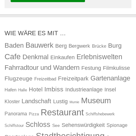
WIE WÄRE ES MIT …
Bauwerk
Baden
Burg
Berg
Bergwerk
Brücke
Cafe
Erlebniswelten
Denkmal
Einkaufen
Fahrradtour und Wandern
Festung
Filmkulisse
Gartenanlage
Flugzeuge
Freizeitpark
Freizeitbad
Imbiss
Hotel
Industrieanlage
Insel
Hafen
Halle
Museum
Landschaft
Lustig
Kloster
Mumie
Restaurant
Panorama
Pizza
Schiffshebewerk
Schloss
Sehenswürdigkeit
Spionage
See
Schiffstour
Stadtbesichtigung