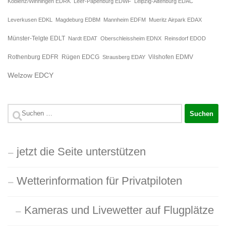
Koblenz/Winningen EDRK
Leer-Papenburg EDWF
Leipzig-Altenburg EDAC
Leverkusen EDKL
Magdeburg EDBM
Mannheim EDFM
Mueritz Airpark EDAX
Münster-Telgte EDLT
Nardt EDAT
Oberschleissheim EDNX
Reinsdorf EDOD
Rügen EDCG
Rothenburg EDFR
Strausberg EDAY
Vilshofen EDMV
Welzow EDCY
Suchen
nach:
jetzt die Seite unterstützen
Wetterinformation für Privatpiloten
Kameras und Livewetter auf Flugplätze