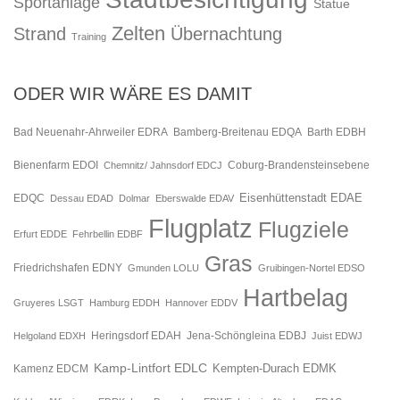
Sportanlage
Statue
Zelten
Strand
Übernachtung
Training
ODER WIR WÄRE ES DAMIT
Bad Neuenahr-Ahrweiler EDRA
Bamberg-Breitenau EDQA
Barth EDBH
Bienenfarm EDOI
Chemnitz/ Jahnsdorf EDCJ
Coburg-Brandensteinsebene
Eisenhüttenstadt EDAE
EDQC
Dessau EDAD
Dolmar
Eberswalde EDAV
Flugplatz
Flugziele
Erfurt EDDE
Fehrbellin EDBF
Gras
Friedrichshafen EDNY
Gmunden LOLU
Gruibingen-Nortel EDSO
Hartbelag
Gruyeres LSGT
Hamburg EDDH
Hannover EDDV
Jena-Schöngleina EDBJ
Helgoland EDXH
Heringsdorf EDAH
Juist EDWJ
Kamp-Lintfort EDLC
Kempten-Durach EDMK
Kamenz EDCM