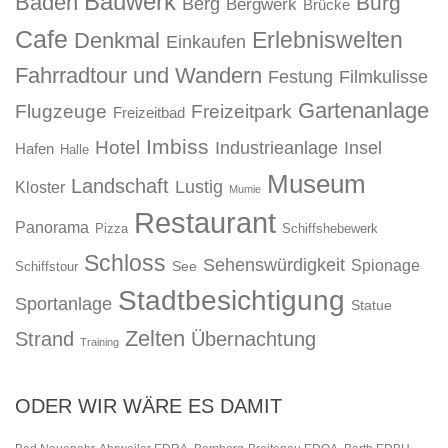
Bauwerk
Baden
Burg
Berg
Bergwerk
Brücke
Cafe
Erlebniswelten
Denkmal
Einkaufen
Fahrradtour und Wandern
Festung
Filmkulisse
Gartenanlage
Flugzeuge
Freizeitpark
Freizeitbad
Imbiss
Hotel
Industrieanlage
Insel
Hafen
Halle
Museum
Landschaft
Lustig
Kloster
Mumie
Restaurant
Panorama
Pizza
Schiffshebewerk
Schloss
Sehenswürdigkeit
Spionage
See
Schiffstour
Stadtbesichtigung
Sportanlage
Statue
Zelten
Strand
Übernachtung
Training
ODER WIR WÄRE ES DAMIT