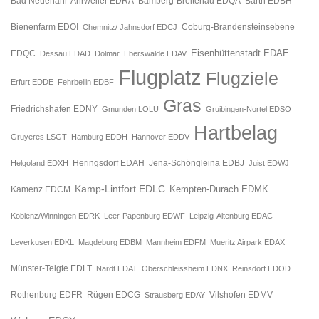
Bad Neuenahr-Ahrweiler EDRA
Bamberg-Breitenau EDQA
Barth EDBH
Bienenfarm EDOI
Chemnitz/ Jahnsdorf EDCJ
Coburg-Brandensteinsebene
Eisenhüttenstadt EDAE
EDQC
Dessau EDAD
Dolmar
Eberswalde EDAV
Flugplatz
Flugziele
Erfurt EDDE
Fehrbellin EDBF
Gras
Friedrichshafen EDNY
Gmunden LOLU
Gruibingen-Nortel EDSO
Hartbelag
Gruyeres LSGT
Hamburg EDDH
Hannover EDDV
Jena-Schöngleina EDBJ
Helgoland EDXH
Heringsdorf EDAH
Juist EDWJ
Kamp-Lintfort EDLC
Kempten-Durach EDMK
Kamenz EDCM
Koblenz/Winningen EDRK
Leer-Papenburg EDWF
Leipzig-Altenburg EDAC
Leverkusen EDKL
Magdeburg EDBM
Mannheim EDFM
Mueritz Airpark EDAX
Münster-Telgte EDLT
Nardt EDAT
Oberschleissheim EDNX
Reinsdorf EDOD
Rügen EDCG
Rothenburg EDFR
Strausberg EDAY
Vilshofen EDMV