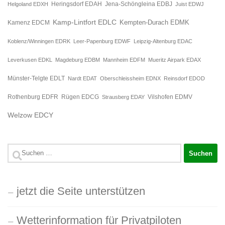
Jena-Schöngleina EDBJ
Helgoland EDXH
Heringsdorf EDAH
Juist EDWJ
Kamp-Lintfort EDLC
Kempten-Durach EDMK
Kamenz EDCM
Koblenz/Winningen EDRK
Leer-Papenburg EDWF
Leipzig-Altenburg EDAC
Leverkusen EDKL
Magdeburg EDBM
Mannheim EDFM
Mueritz Airpark EDAX
Münster-Telgte EDLT
Nardt EDAT
Oberschleissheim EDNX
Reinsdorf EDOD
Rügen EDCG
Rothenburg EDFR
Strausberg EDAY
Vilshofen EDMV
Welzow EDCY
Suchen
nach:
jetzt die Seite unterstützen
Wetterinformation für Privatpiloten