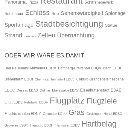
Restaurant
Panorama
Pizza
Schiffshebewerk
Schloss
Sehenswürdigkeit
Spionage
See
Schiffstour
Stadtbesichtigung
Sportanlage
Statue
Zelten
Strand
Übernachtung
Training
ODER WIR WÄRE ES DAMIT
Bad Neuenahr-Ahrweiler EDRA
Bamberg-Breitenau EDQA
Barth EDBH
Bienenfarm EDOI
Chemnitz/ Jahnsdorf EDCJ
Coburg-Brandensteinsebene
Eisenhüttenstadt EDAE
EDQC
Dessau EDAD
Dolmar
Eberswalde EDAV
Flugplatz
Flugziele
Erfurt EDDE
Fehrbellin EDBF
Gras
Friedrichshafen EDNY
Gmunden LOLU
Gruibingen-Nortel EDSO
Hartbelag
Gruyeres LSGT
Hamburg EDDH
Hannover EDDV