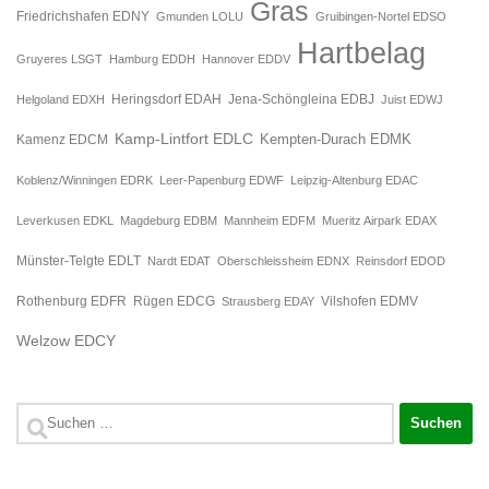
Gras
Friedrichshafen EDNY
Gmunden LOLU
Gruibingen-Nortel EDSO
Hartbelag
Gruyeres LSGT
Hamburg EDDH
Hannover EDDV
Jena-Schöngleina EDBJ
Helgoland EDXH
Heringsdorf EDAH
Juist EDWJ
Kamp-Lintfort EDLC
Kempten-Durach EDMK
Kamenz EDCM
Koblenz/Winningen EDRK
Leer-Papenburg EDWF
Leipzig-Altenburg EDAC
Leverkusen EDKL
Magdeburg EDBM
Mannheim EDFM
Mueritz Airpark EDAX
Münster-Telgte EDLT
Nardt EDAT
Oberschleissheim EDNX
Reinsdorf EDOD
Rügen EDCG
Rothenburg EDFR
Strausberg EDAY
Vilshofen EDMV
Welzow EDCY
Suchen
nach: