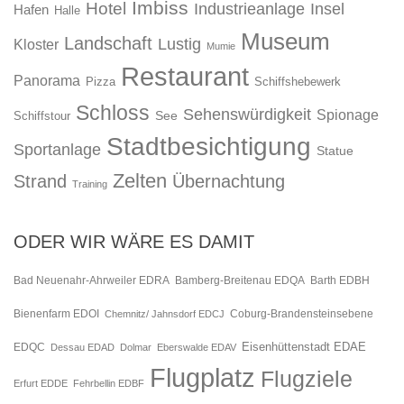
Imbiss
Hotel
Industrieanlage
Insel
Hafen
Halle
Museum
Landschaft
Lustig
Kloster
Mumie
Restaurant
Panorama
Pizza
Schiffshebewerk
Schloss
Sehenswürdigkeit
Spionage
See
Schiffstour
Stadtbesichtigung
Sportanlage
Statue
Zelten
Strand
Übernachtung
Training
ODER WIR WÄRE ES DAMIT
Bad Neuenahr-Ahrweiler EDRA
Bamberg-Breitenau EDQA
Barth EDBH
Bienenfarm EDOI
Chemnitz/ Jahnsdorf EDCJ
Coburg-Brandensteinsebene
Eisenhüttenstadt EDAE
EDQC
Dessau EDAD
Dolmar
Eberswalde EDAV
Flugplatz
Flugziele
Erfurt EDDE
Fehrbellin EDBF