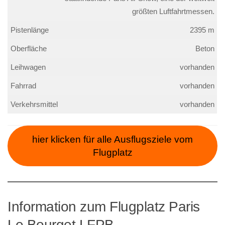
größten Luftfahrtmessen.
Pistenlänge
2395 m
Oberfläche
Beton
Leihwagen
vorhanden
Fahrrad
vorhanden
Verkehrsmittel
vorhanden
hier klicken für alle Ausflugsziele vom
Flugplatz
Information zum Flugplatz Paris
Le Bourget LFPB