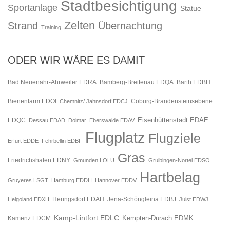
Stadtbesichtigung
Sportanlage
Statue
Zelten
Strand
Übernachtung
Training
ODER WIR WÄRE ES DAMIT
Bad Neuenahr-Ahrweiler EDRA
Bamberg-Breitenau EDQA
Barth EDBH
Bienenfarm EDOI
Chemnitz/ Jahnsdorf EDCJ
Coburg-Brandensteinsebene
Eisenhüttenstadt EDAE
EDQC
Dessau EDAD
Dolmar
Eberswalde EDAV
Flugplatz
Flugziele
Erfurt EDDE
Fehrbellin EDBF
Gras
Friedrichshafen EDNY
Gmunden LOLU
Gruibingen-Nortel EDSO
Hartbelag
Gruyeres LSGT
Hamburg EDDH
Hannover EDDV
Jena-Schöngleina EDBJ
Helgoland EDXH
Heringsdorf EDAH
Juist EDWJ
Kamp-Lintfort EDLC
Kempten-Durach EDMK
Kamenz EDCM