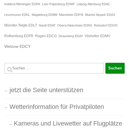
Koblenz/Winningen EDRK
Leer-Papenburg EDWF
Leipzig-Altenburg EDAC
Leverkusen EDKL
Magdeburg EDBM
Mannheim EDFM
Mueritz Airpark EDAX
Münster-Telgte EDLT
Nardt EDAT
Oberschleissheim EDNX
Reinsdorf EDOD
Rügen EDCG
Rothenburg EDFR
Strausberg EDAY
Vilshofen EDMV
Welzow EDCY
Suchen
nach:
jetzt die Seite unterstützen
Wetterinformation für Privatpiloten
Kameras und Livewetter auf Flugplätze