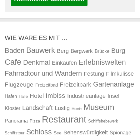
WIE WÄRE ES MIT …
Bauwerk
Baden
Burg
Berg
Bergwerk
Brücke
Cafe
Erlebniswelten
Denkmal
Einkaufen
Fahrradtour und Wandern
Festung
Filmkulisse
Gartenanlage
Flugzeuge
Freizeitpark
Freizeitbad
Imbiss
Hotel
Industrieanlage
Insel
Hafen
Halle
Museum
Landschaft
Lustig
Kloster
Mumie
Restaurant
Panorama
Pizza
Schiffshebewerk
Schloss
Sehenswürdigkeit
Spionage
See
Schiffstour