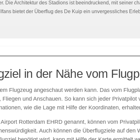
. Die Architektur des Stadions ist beeindruckend, mit seiner ch
lfans bietet der Überflug des De Kuip ein unvergessliches Erlebn
ugziel in der Nähe vom Flu
us dem Flugzeug angeschaut werden kann. Das vom Flugpl
 Fliegen und Anschauen. So kann sich jeder Privatpilot 
ationen, wie die Lage mit Hilfe der Koordinaten, erhalte
rport Rotterdam EHRD genannt, können vom Privatpilot
ehenswürdigkeit. Auch können die Überflugziele auf den
ugziel benötigt wird, kann mit Hilfe der Karte ermittelt w