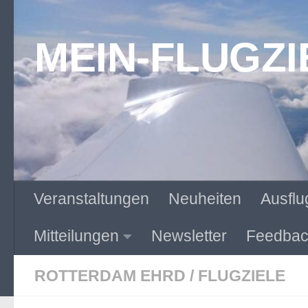
Zum Inhalt springen
MEIN-FLUGZI
Veranstaltungen
Neuheiten
Ausflu
Mitteilungen
Newsletter
Feedbac
ROTTERDAM EHRD
/
FLUGZIELE