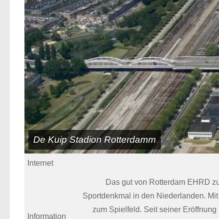
De Kuip Stadion Rotterdamm
Internet
Das gut von Rotterdam EHRD zu 
Sportdenkmal in den Niederlanden. Mit
zum Spielfeld. Seit seiner Eröffnung
Information