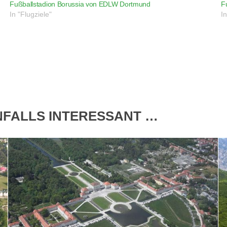
Fußballstadion Borussia von EDLW Dortmund
F
In "Flugziele"
I
ENFALLS INTERESSANT …