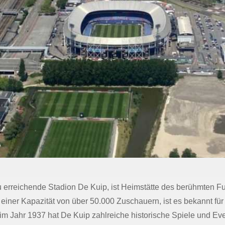
erreichende Stadion De Kuip, ist Heimstätte des berühmten Fu
 einer Kapazität von über 50.000 Zuschauern, ist es bekannt f
 im Jahr 1937 hat De Kuip zahlreiche historische Spiele und Ev