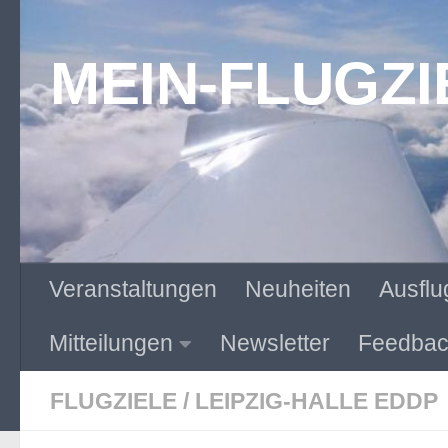
Zum Inhalt springen
MEIN-FLUGZI
Veranstaltungen
Neuheiten
Ausflu
Mitteilungen
Newsletter
Feedbac
FLUGZIELE
/
LEIPZIG-HALLE EDDP