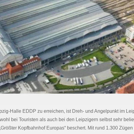
zig-Halle EDDP zu erreichen, ist Dreh- und Angelpunkt im Leip
ohl bei Touristen als auch bei den Leipzigern selbst sehr beli
 „Größter Kopfbahnhof Europas“ beschert. Mit rund 1.300 Zügen