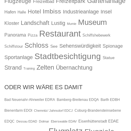
Gartenanlage
Flugzeuge
Freizeitpark
Freizeitbad
Imbiss
Hotel
Industrieanlage
Insel
Hafen
Halle
Museum
Landschaft
Lustig
Kloster
Mumie
Restaurant
Panorama
Pizza
Schiffshebewerk
Schloss
Sehenswürdigkeit
Spionage
See
Schiffstour
Stadtbesichtigung
Sportanlage
Statue
Zelten
Strand
Übernachtung
Training
ODER WIR WÄRE ES DAMIT
Bad Neuenahr-Ahrweiler EDRA
Bamberg-Breitenau EDQA
Barth EDBH
Bienenfarm EDOI
Chemnitz/ Jahnsdorf EDCJ
Coburg-Brandensteinsebene
Eisenhüttenstadt EDAE
EDQC
Dessau EDAD
Dolmar
Eberswalde EDAV