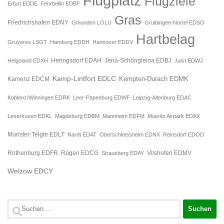
Flugplatz
Flugziele
Erfurt EDDE
Fehrbellin EDBF
Gras
Friedrichshafen EDNY
Gmunden LOLU
Gruibingen-Nortel EDSO
Hartbelag
Gruyeres LSGT
Hamburg EDDH
Hannover EDDV
Jena-Schöngleina EDBJ
Helgoland EDXH
Heringsdorf EDAH
Juist EDWJ
Kamp-Lintfort EDLC
Kempten-Durach EDMK
Kamenz EDCM
Koblenz/Winningen EDRK
Leer-Papenburg EDWF
Leipzig-Altenburg EDAC
Leverkusen EDKL
Magdeburg EDBM
Mannheim EDFM
Mueritz Airpark EDAX
Münster-Telgte EDLT
Nardt EDAT
Oberschleissheim EDNX
Reinsdorf EDOD
Rügen EDCG
Rothenburg EDFR
Strausberg EDAY
Vilshofen EDMV
Welzow EDCY
Suchen