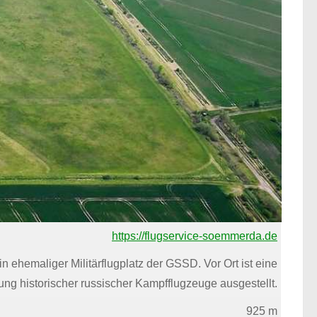
https://flugservice-soemmerda.de
ehemaliger Militärflugplatz der GSSD. Vor Ort ist eine
g historischer russischer Kampfflugzeuge ausgestellt.
925 m