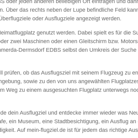
S oder jeden anderen beliebigen Ort eintragen und da
. Über das rechts neben der Lupe befindliche Feld kann
berflugziele oder Ausflugziele angezeigt werden.
imatflugplatz genutzt werden. Dabei spielt es für die Su
r oder zwei Maschinen oder einen Gleitschirm bzw. Motor
ömmerda-Dermsdorf EDBS selbst den Umkreis der Suche n
ell prüfen, ob das Ausflugsziel mit seinem Flugzeug zu e
ie Umgebung, sowie zu den von uns angewählten Flugpla
em Weg zu einem ausgesuchten Flugplatz unterwegs noch
 Finde dein Ausflugziel und entdecke immer wieder was Neu
Cafe, ein Museum, eine Stadtbesichtigung, ein Ausflug an
eit. Auf mein-flugziel.de ist für jedem das richtige Ausf