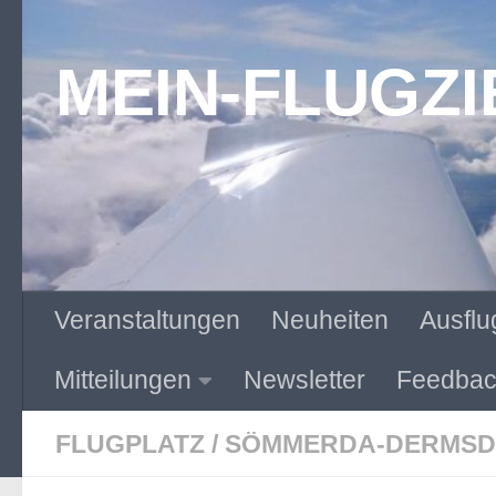
Zum Inhalt springen
MEIN-FLUGZI
Veranstaltungen
Neuheiten
Ausflu
Mitteilungen
Newsletter
Feedbac
FLUGPLATZ
/
SÖMMERDA-DERMSD