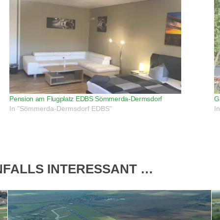
Pension am Flugplatz EDBS Sömmerda-Dermsdorf
G
In "Sömmerda-Dermsdorf EDBS"
I
ENFALLS INTERESSANT …