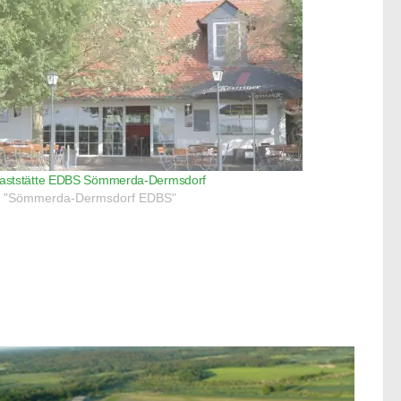
aststätte EDBS Sömmerda-Dermsdorf
n "Sömmerda-Dermsdorf EDBS"