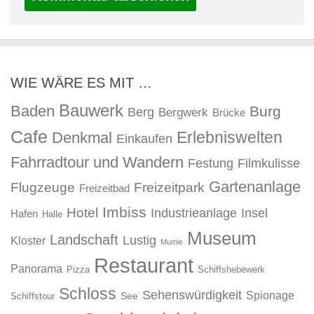
WIE WÄRE ES MIT …
Bauwerk
Baden
Burg
Berg
Bergwerk
Brücke
Cafe
Erlebniswelten
Denkmal
Einkaufen
Fahrradtour und Wandern
Festung
Filmkulisse
Gartenanlage
Flugzeuge
Freizeitpark
Freizeitbad
Imbiss
Hotel
Industrieanlage
Insel
Hafen
Halle
Museum
Landschaft
Lustig
Kloster
Mumie
Restaurant
Panorama
Pizza
Schiffshebewerk
Schloss
Sehenswürdigkeit
Spionage
See
Schiffstour