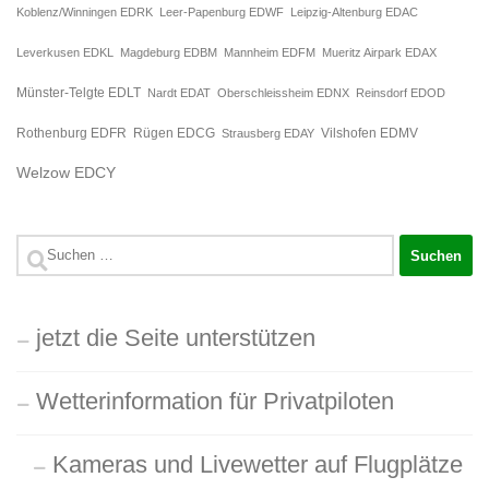
Koblenz/Winningen EDRK
Leer-Papenburg EDWF
Leipzig-Altenburg EDAC
Leverkusen EDKL
Magdeburg EDBM
Mannheim EDFM
Mueritz Airpark EDAX
Münster-Telgte EDLT
Nardt EDAT
Oberschleissheim EDNX
Reinsdorf EDOD
Rügen EDCG
Rothenburg EDFR
Strausberg EDAY
Vilshofen EDMV
Welzow EDCY
Suchen
nach:
jetzt die Seite unterstützen
Wetterinformation für Privatpiloten
Kameras und Livewetter auf Flugplätze