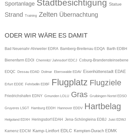
Stadtbesichtigung
Sportanlage
Statue
Zelten
Strand
Übernachtung
Training
ODER WIR WÄRE ES DAMIT
Bad Neuenahr-Ahrweiler EDRA
Bamberg-Breitenau EDQA
Barth EDBH
Bienenfarm EDOI
Chemnitz/ Jahnsdorf EDCJ
Coburg-Brandensteinsebene
Eisenhüttenstadt EDAE
EDQC
Dessau EDAD
Dolmar
Eberswalde EDAV
Flugplatz
Flugziele
Erfurt EDDE
Fehrbellin EDBF
Gras
Friedrichshafen EDNY
Gmunden LOLU
Gruibingen-Nortel EDSO
Hartbelag
Gruyeres LSGT
Hamburg EDDH
Hannover EDDV
Jena-Schöngleina EDBJ
Helgoland EDXH
Heringsdorf EDAH
Juist EDWJ
Kamp-Lintfort EDLC
Kempten-Durach EDMK
Kamenz EDCM