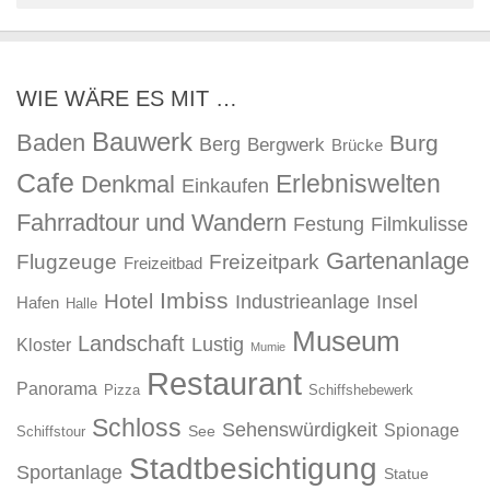
WIE WÄRE ES MIT …
Bauwerk
Baden
Burg
Berg
Bergwerk
Brücke
Cafe
Erlebniswelten
Denkmal
Einkaufen
Fahrradtour und Wandern
Festung
Filmkulisse
Gartenanlage
Flugzeuge
Freizeitpark
Freizeitbad
Imbiss
Hotel
Industrieanlage
Insel
Hafen
Halle
Museum
Landschaft
Lustig
Kloster
Mumie
Restaurant
Panorama
Pizza
Schiffshebewerk
Schloss
Sehenswürdigkeit
Spionage
See
Schiffstour
Stadtbesichtigung
Sportanlage
Statue