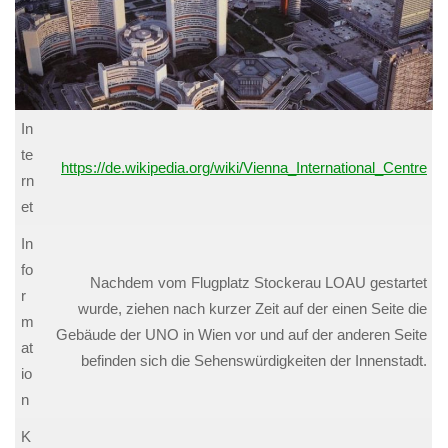
In
te
https://de.wikipedia.org/wiki/Vienna_International_Centre
rn
et
In
fo
Nachdem vom Flugplatz Stockerau LOAU gestartet
r
wurde, ziehen nach kurzer Zeit auf der einen Seite die
m
Gebäude der UNO in Wien vor und auf der anderen Seite
at
befinden sich die Sehenswürdigkeiten der Innenstadt.
io
n
K