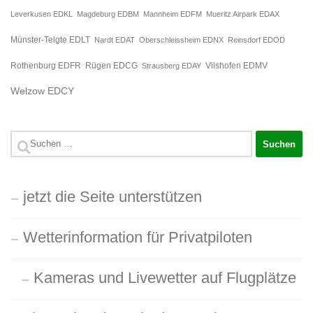
Leverkusen EDKL
Magdeburg EDBM
Mannheim EDFM
Mueritz Airpark EDAX
Münster-Telgte EDLT
Nardt EDAT
Oberschleissheim EDNX
Reinsdorf EDOD
Rügen EDCG
Rothenburg EDFR
Strausberg EDAY
Vilshofen EDMV
Welzow EDCY
Suchen
nach:
jetzt die Seite unterstützen
Wetterinformation für Privatpiloten
Kameras und Livewetter auf Flugplätze