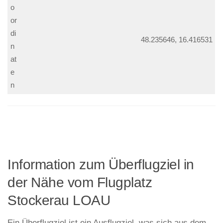
o
or
di
48.235646, 16.416531
n
at
e
n
Information zum Überflugziel in
der Nähe vom Flugplatz
Stockerau LOAU
Ein Überflugziel ist ein Ausflugziel, was sich aus dem