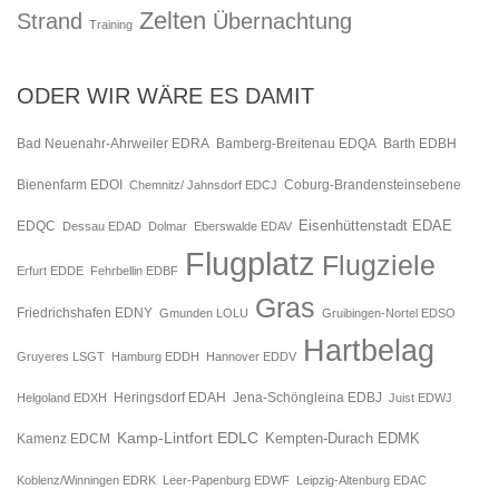
Zelten
Strand
Übernachtung
Training
ODER WIR WÄRE ES DAMIT
Bad Neuenahr-Ahrweiler EDRA
Bamberg-Breitenau EDQA
Barth EDBH
Bienenfarm EDOI
Chemnitz/ Jahnsdorf EDCJ
Coburg-Brandensteinsebene
Eisenhüttenstadt EDAE
EDQC
Dessau EDAD
Dolmar
Eberswalde EDAV
Flugplatz
Flugziele
Erfurt EDDE
Fehrbellin EDBF
Gras
Friedrichshafen EDNY
Gmunden LOLU
Gruibingen-Nortel EDSO
Hartbelag
Gruyeres LSGT
Hamburg EDDH
Hannover EDDV
Jena-Schöngleina EDBJ
Helgoland EDXH
Heringsdorf EDAH
Juist EDWJ
Kamp-Lintfort EDLC
Kempten-Durach EDMK
Kamenz EDCM
Koblenz/Winningen EDRK
Leer-Papenburg EDWF
Leipzig-Altenburg EDAC