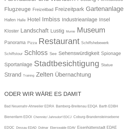
Gartenanlage
Flugzeuge
Freizeitpark
Freizeitbad
Imbiss
Hotel
Industrieanlage
Insel
Hafen
Halle
Museum
Landschaft
Lustig
Kloster
Mumie
Restaurant
Panorama
Pizza
Schiffshebewerk
Schloss
Sehenswürdigkeit
Spionage
See
Schiffstour
Stadtbesichtigung
Sportanlage
Statue
Zelten
Strand
Übernachtung
Training
ODER WIR WÄRE ES DAMIT
Bad Neuenahr-Ahrweiler EDRA
Bamberg-Breitenau EDQA
Barth EDBH
Bienenfarm EDOI
Chemnitz/ Jahnsdorf EDCJ
Coburg-Brandensteinsebene
Eisenhüttenstadt EDAE
EDQC
Dessau EDAD
Dolmar
Eberswalde EDAV