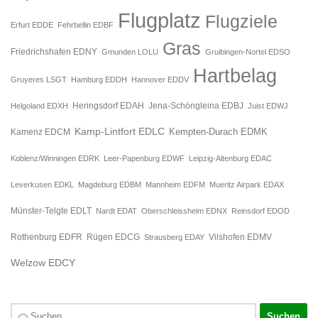
Flugplatz
Flugziele
Erfurt EDDE
Fehrbellin EDBF
Gras
Friedrichshafen EDNY
Gmunden LOLU
Gruibingen-Nortel EDSO
Hartbelag
Gruyeres LSGT
Hamburg EDDH
Hannover EDDV
Jena-Schöngleina EDBJ
Helgoland EDXH
Heringsdorf EDAH
Juist EDWJ
Kamp-Lintfort EDLC
Kempten-Durach EDMK
Kamenz EDCM
Koblenz/Winningen EDRK
Leer-Papenburg EDWF
Leipzig-Altenburg EDAC
Leverkusen EDKL
Magdeburg EDBM
Mannheim EDFM
Mueritz Airpark EDAX
Münster-Telgte EDLT
Nardt EDAT
Oberschleissheim EDNX
Reinsdorf EDOD
Rügen EDCG
Rothenburg EDFR
Strausberg EDAY
Vilshofen EDMV
Welzow EDCY
Suchen