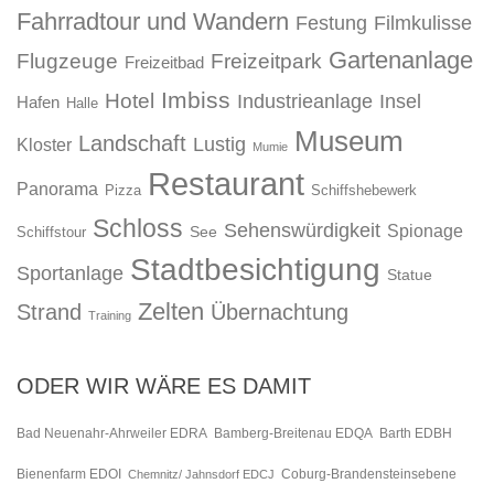
Fahrradtour und Wandern
Festung
Filmkulisse
Gartenanlage
Flugzeuge
Freizeitpark
Freizeitbad
Imbiss
Hotel
Industrieanlage
Insel
Hafen
Halle
Museum
Landschaft
Lustig
Kloster
Mumie
Restaurant
Panorama
Pizza
Schiffshebewerk
Schloss
Sehenswürdigkeit
Spionage
See
Schiffstour
Stadtbesichtigung
Sportanlage
Statue
Zelten
Strand
Übernachtung
Training
ODER WIR WÄRE ES DAMIT
Bad Neuenahr-Ahrweiler EDRA
Bamberg-Breitenau EDQA
Barth EDBH
Bienenfarm EDOI
Chemnitz/ Jahnsdorf EDCJ
Coburg-Brandensteinsebene