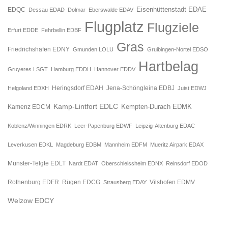
Eisenhüttenstadt EDAE
EDQC
Dessau EDAD
Dolmar
Eberswalde EDAV
Flugplatz
Flugziele
Erfurt EDDE
Fehrbellin EDBF
Gras
Friedrichshafen EDNY
Gmunden LOLU
Gruibingen-Nortel EDSO
Hartbelag
Gruyeres LSGT
Hamburg EDDH
Hannover EDDV
Jena-Schöngleina EDBJ
Helgoland EDXH
Heringsdorf EDAH
Juist EDWJ
Kamp-Lintfort EDLC
Kempten-Durach EDMK
Kamenz EDCM
Koblenz/Winningen EDRK
Leer-Papenburg EDWF
Leipzig-Altenburg EDAC
Leverkusen EDKL
Magdeburg EDBM
Mannheim EDFM
Mueritz Airpark EDAX
Münster-Telgte EDLT
Nardt EDAT
Oberschleissheim EDNX
Reinsdorf EDOD
Rügen EDCG
Rothenburg EDFR
Strausberg EDAY
Vilshofen EDMV
Welzow EDCY