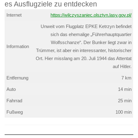
Internet
https://wilczyszaniec.olsztyn.lasy.gov.pl/
Unweit vom Flugplatz EPKE Ketrzyn befindet
sich das ehemalige „Führerhauptquartier
Wolfsschanze“. Der Bunker liegt zwar in
Information
Trümmer, ist aber ein interessanter, historischer
Ort. Hier misslang am 20. Juli 1944 das Attentat
auf Hitler.
Entfernung
7 km
Auto
14 min
Fahrrad
25 min
Fußweg
100 min