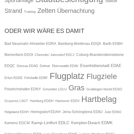
Sportanlage
Statue
Zelten
Strand
Übernachtung
Training
ODER WIR WÄRE ES DAMIT
Bad Neuenahr-Ahrweiler EDRA
Bamberg-Breitenau EDQA
Barth EDBH
Bienenfarm EDOI
Chemnitz/ Jahnsdorf EDCJ
Coburg-Brandensteinsebene
Eisenhüttenstadt EDAE
EDQC
Dessau EDAD
Dolmar
Eberswalde EDAV
Flugplatz
Flugziele
Erfurt EDDE
Fehrbellin EDBF
Gras
Friedrichshafen EDNY
Gmunden LOLU
Gruibingen-Nortel EDSO
Hartbelag
Gruyeres LSGT
Hamburg EDDH
Hannover EDDV
Jena-Schöngleina EDBJ
Helgoland EDXH
Heringsdorf EDAH
Juist EDWJ
Kamp-Lintfort EDLC
Kempten-Durach EDMK
Kamenz EDCM
Koblenz/Winningen EDRK
Leer-Papenburg EDWF
Leipzig-Altenburg EDAC