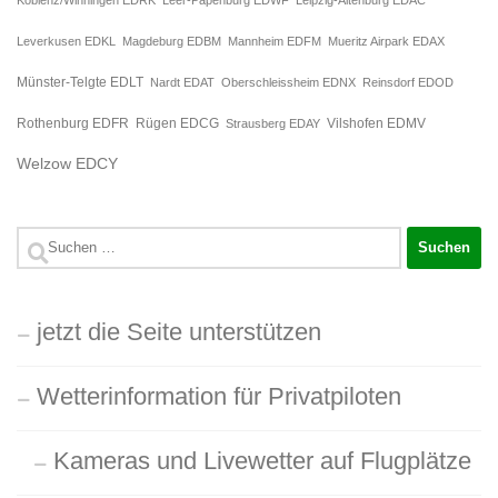
Leverkusen EDKL
Magdeburg EDBM
Mannheim EDFM
Mueritz Airpark EDAX
Münster-Telgte EDLT
Nardt EDAT
Oberschleissheim EDNX
Reinsdorf EDOD
Rügen EDCG
Rothenburg EDFR
Strausberg EDAY
Vilshofen EDMV
Welzow EDCY
Suchen
nach:
jetzt die Seite unterstützen
Wetterinformation für Privatpiloten
Kameras und Livewetter auf Flugplätze