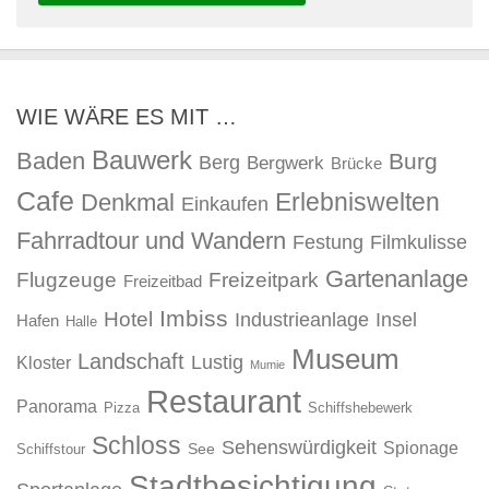
WIE WÄRE ES MIT …
Bauwerk
Baden
Burg
Berg
Bergwerk
Brücke
Cafe
Erlebniswelten
Denkmal
Einkaufen
Fahrradtour und Wandern
Festung
Filmkulisse
Gartenanlage
Flugzeuge
Freizeitpark
Freizeitbad
Imbiss
Hotel
Industrieanlage
Insel
Hafen
Halle
Museum
Landschaft
Lustig
Kloster
Mumie
Restaurant
Panorama
Pizza
Schiffshebewerk
Schloss
Sehenswürdigkeit
Spionage
See
Schiffstour
Stadtbesichtigung