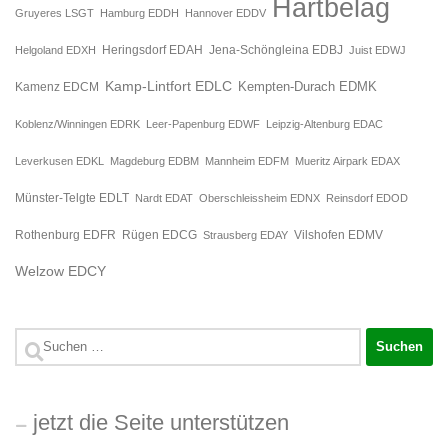
Hartbelag
Gruyeres LSGT
Hamburg EDDH
Hannover EDDV
Jena-Schöngleina EDBJ
Helgoland EDXH
Heringsdorf EDAH
Juist EDWJ
Kamp-Lintfort EDLC
Kempten-Durach EDMK
Kamenz EDCM
Koblenz/Winningen EDRK
Leer-Papenburg EDWF
Leipzig-Altenburg EDAC
Leverkusen EDKL
Magdeburg EDBM
Mannheim EDFM
Mueritz Airpark EDAX
Münster-Telgte EDLT
Nardt EDAT
Oberschleissheim EDNX
Reinsdorf EDOD
Rügen EDCG
Rothenburg EDFR
Strausberg EDAY
Vilshofen EDMV
Welzow EDCY
Suchen
nach:
jetzt die Seite unterstützen