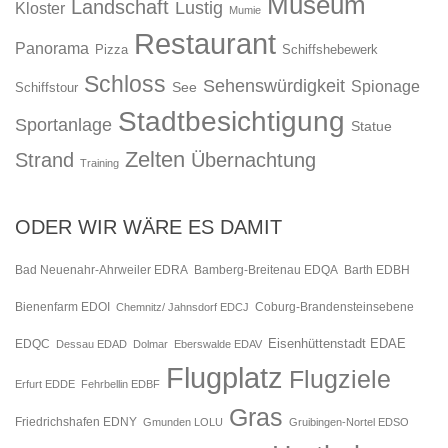
Museum
Landschaft
Lustig
Kloster
Mumie
Restaurant
Panorama
Pizza
Schiffshebewerk
Schloss
Sehenswürdigkeit
Spionage
See
Schiffstour
Stadtbesichtigung
Sportanlage
Statue
Zelten
Strand
Übernachtung
Training
ODER WIR WÄRE ES DAMIT
Bad Neuenahr-Ahrweiler EDRA
Bamberg-Breitenau EDQA
Barth EDBH
Bienenfarm EDOI
Chemnitz/ Jahnsdorf EDCJ
Coburg-Brandensteinsebene
Eisenhüttenstadt EDAE
EDQC
Dessau EDAD
Dolmar
Eberswalde EDAV
Flugplatz
Flugziele
Erfurt EDDE
Fehrbellin EDBF
Gras
Friedrichshafen EDNY
Gmunden LOLU
Gruibingen-Nortel EDSO