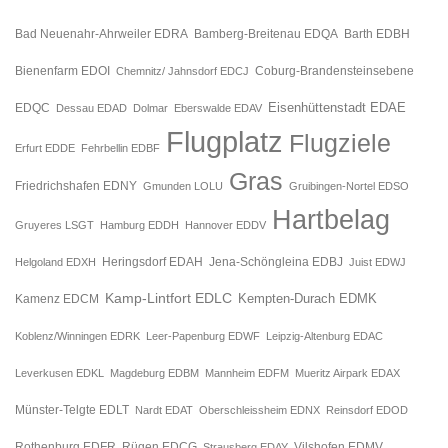
Bad Neuenahr-Ahrweiler EDRA
Bamberg-Breitenau EDQA
Barth EDBH
Bienenfarm EDOI
Chemnitz/ Jahnsdorf EDCJ
Coburg-Brandensteinsebene
Eisenhüttenstadt EDAE
EDQC
Dessau EDAD
Dolmar
Eberswalde EDAV
Flugplatz
Flugziele
Erfurt EDDE
Fehrbellin EDBF
Gras
Friedrichshafen EDNY
Gmunden LOLU
Gruibingen-Nortel EDSO
Hartbelag
Gruyeres LSGT
Hamburg EDDH
Hannover EDDV
Jena-Schöngleina EDBJ
Helgoland EDXH
Heringsdorf EDAH
Juist EDWJ
Kamp-Lintfort EDLC
Kempten-Durach EDMK
Kamenz EDCM
Koblenz/Winningen EDRK
Leer-Papenburg EDWF
Leipzig-Altenburg EDAC
Leverkusen EDKL
Magdeburg EDBM
Mannheim EDFM
Mueritz Airpark EDAX
Münster-Telgte EDLT
Nardt EDAT
Oberschleissheim EDNX
Reinsdorf EDOD
Rügen EDCG
Rothenburg EDFR
Strausberg EDAY
Vilshofen EDMV