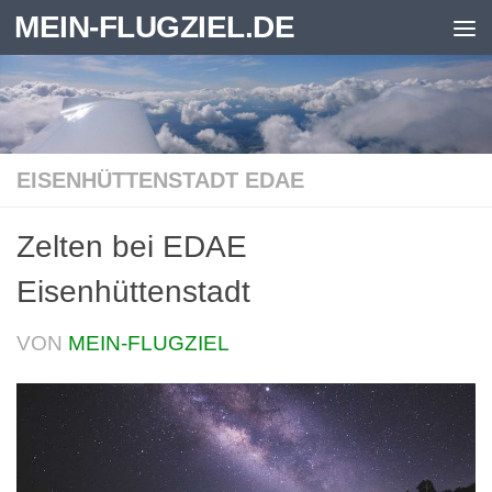
MEIN-FLUGZIEL.DE
Zum Inhalt springen
EISENHÜTTENSTADT EDAE
Zelten bei EDAE
Eisenhüttenstadt
VON
MEIN-FLUGZIEL