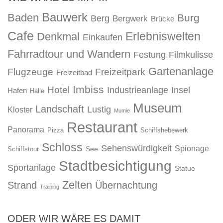
Bauwerk
Baden
Burg
Berg
Bergwerk
Brücke
Cafe
Erlebniswelten
Denkmal
Einkaufen
Fahrradtour und Wandern
Festung
Filmkulisse
Gartenanlage
Flugzeuge
Freizeitpark
Freizeitbad
Imbiss
Hotel
Industrieanlage
Insel
Hafen
Halle
Museum
Landschaft
Lustig
Kloster
Mumie
Restaurant
Panorama
Pizza
Schiffshebewerk
Schloss
Sehenswürdigkeit
Spionage
See
Schiffstour
Stadtbesichtigung
Sportanlage
Statue
Zelten
Strand
Übernachtung
Training
ODER WIR WÄRE ES DAMIT