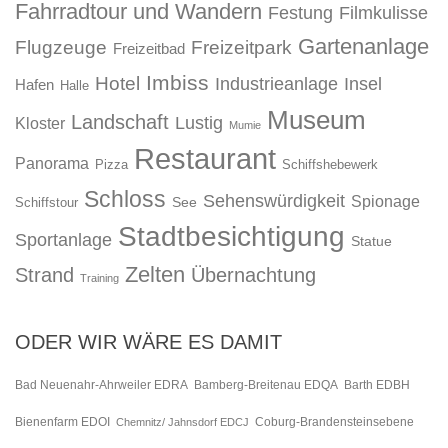
Fahrradtour und Wandern
Festung
Filmkulisse
Gartenanlage
Flugzeuge
Freizeitpark
Freizeitbad
Imbiss
Hotel
Industrieanlage
Insel
Hafen
Halle
Museum
Landschaft
Lustig
Kloster
Mumie
Restaurant
Panorama
Pizza
Schiffshebewerk
Schloss
Sehenswürdigkeit
Spionage
See
Schiffstour
Stadtbesichtigung
Sportanlage
Statue
Zelten
Strand
Übernachtung
Training
ODER WIR WÄRE ES DAMIT
Bad Neuenahr-Ahrweiler EDRA
Bamberg-Breitenau EDQA
Barth EDBH
Bienenfarm EDOI
Chemnitz/ Jahnsdorf EDCJ
Coburg-Brandensteinsebene