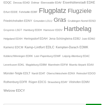
Eisenhüttenstadt EDAE
EDQC
Dessau EDAD
Dolmar
Eberswalde EDAV
Flugplatz
Flugziele
Erfurt EDDE
Fehrbellin EDBF
Gras
Friedrichshafen EDNY
Gmunden LOLU
Gruibingen-Nortel EDSO
Hartbelag
Gruyeres LSGT
Hamburg EDDH
Hannover EDDV
Jena-Schöngleina EDBJ
Helgoland EDXH
Heringsdorf EDAH
Juist EDWJ
Kamp-Lintfort EDLC
Kempten-Durach EDMK
Kamenz EDCM
Koblenz/Winningen EDRK
Leer-Papenburg EDWF
Leipzig-Altenburg EDAC
Leverkusen EDKL
Magdeburg EDBM
Mannheim EDFM
Mueritz Airpark EDAX
Münster-Telgte EDLT
Nardt EDAT
Oberschleissheim EDNX
Reinsdorf EDOD
Rügen EDCG
Rothenburg EDFR
Strausberg EDAY
Vilshofen EDMV
Welzow EDCY